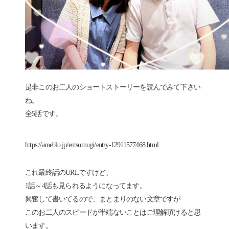
是非このお二人のショートストーリーを読んでみて下さい
ね。
全5話です。
https://ameblo.jp/entsumugi/entry-12911577468.html
これ最終話のURLですけど、
1話～4話も見られるようになってます。
興奮して書いてるので、まとまりのない文章ですが
このお二人のスピードが半端ないことはご理解頂けると思
います。