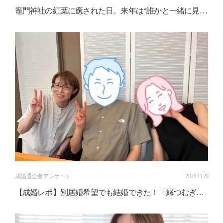
竈門神社の紅葉に癒された日。来年は“誰かと一緒に見る
景色”が待っているかもしれない
成婚退会者アンケート
2025.11.20
【成婚レポ】別居婚希望でも結婚できた！「縁つむぎ」
で起きた奇跡の3ヶ月